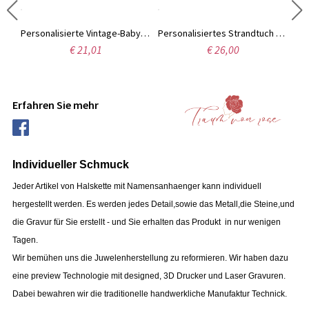
Große, personalisierte Garnaufbewahrungstasche aus Canvas mit Monogramm, Nadelfächern und Tragegriff – ideales Geburtstagsgeschenk für Handarbeitsbegeisterte.
Personalisierte Vintage-Babydecke mit Winnie Puuh-Motiv und Namen, weiche, geblümte Bett- und Sofadecke, Kinderzimmerdekoration, Geburtstags-/Ostergeschenk für Neugeborene/Mädchen/Kinder
Personalisiertes Strandtuch mit Namen und Beachvolleyball-Motiv, schnelltrocknendes Mikrofaser-Poolhandtuch, Gastgeschenk für Strandpartys, Geschenk für Beachvolleyball-Fans/Spieler
€ 21,01
€ 26,00
Erfahren Sie mehr
Individueller Schmuck
Jeder Artikel von Halskette mit Namensanhaenger kann individuell
hergestellt werden.
Es werden jedes Detail,sowie das Metall,die Steine,und
die Gravur für Sie erstellt - und Sie erhalten das Produkt in nur wenigen
Tagen.
Wir bemühen uns die Juwelenherstellung zu reformieren. Wir haben dazu
eine preview Technologie mit designed, 3D Drucker und Laser Gravuren.
Dabei bewahren wir die traditionelle handwerkliche Manufaktur Technick.