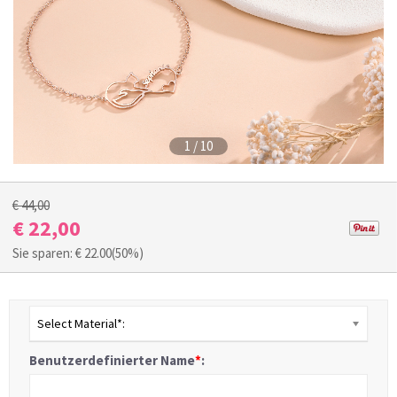
1
/
10
€ 44,00
€ 22,00
Sie sparen: €
22.00
(50%)
Select Material*:
Benutzerdefinierter Name
*
: